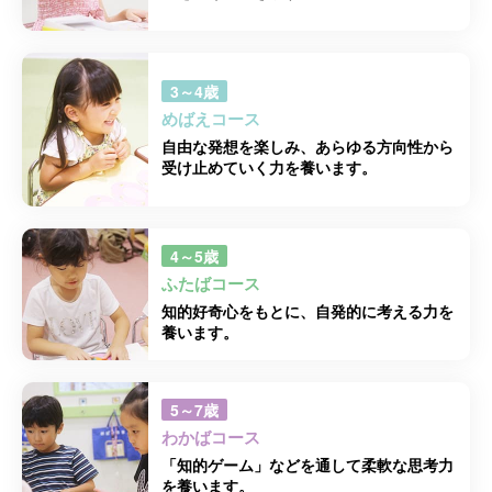
3～4歳
めばえコース
自由な発想を楽しみ、あらゆる方向性から
受け止めていく力を養います。
4～5歳
ふたばコース
知的好奇心をもとに、自発的に考える力を
養います。
5～7歳
わかばコース
「知的ゲーム」などを通して柔軟な思考力
を養います。