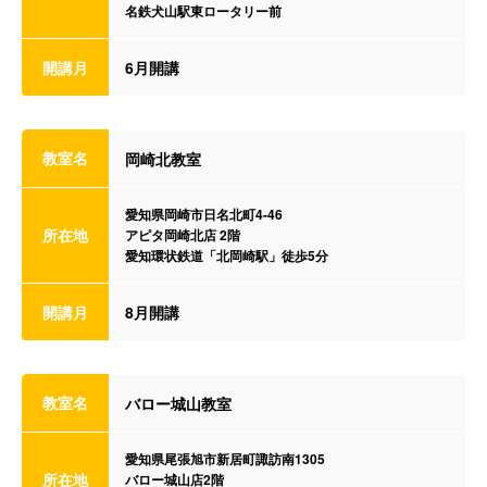
名鉄犬山駅東ロータリー前
開講月
6月開講
教室名
岡崎北教室
愛知県岡崎市日名北町4-46
所在地
アピタ岡崎北店 2階
愛知環状鉄道「北岡崎駅」徒歩5分
開講月
8月開講
教室名
バロー城山教室
愛知県尾張旭市新居町諏訪南1305
所在地
バロー城山店2階