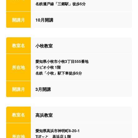
名鉄瀬戸線「三郷駅」徒歩5分
開講月
10月開講
教室名
小牧教室
愛知県小牧市小牧3丁目555番地
所在地
ラピオ小牧 1階
名鉄「小牧」駅下車徒歩5分
開講月
3月開講
教室名
高浜教室
愛知県高浜市神明町8-20-1
所在地
Tぽ～と 高浜店１階