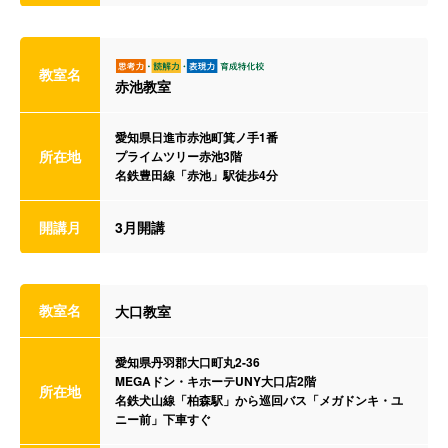
教室名
赤池教室
愛知県日進市赤池町箕ノ手1番
所在地
プライムツリー赤池3階
名鉄豊田線「赤池」駅徒歩4分
開講月
3月開講
教室名
大口教室
愛知県丹羽郡大口町丸2-36
MEGAドン・キホーテUNY大口店2階
所在地
名鉄犬山線「柏森駅」から巡回バス「メガドンキ・ユ
ニー前」下車すぐ