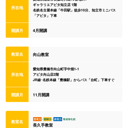
ギャラリエアピタ知立店 1階
所在地
名鉄名古屋本線「牛田駅」徒歩10分、知立市ミニバス
「アピタ」下車
開講月
4月開講
教室名
向山教室
愛知県豊橋市向山町字中畑1-1
所在地
アピタ向山店2階
JR線･名鉄本線「豊橋駅」からバス「台町」下車すぐ
開講月
11月開講
教室名
長久手教室