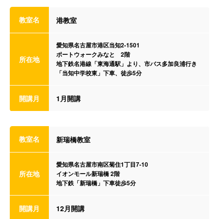
教室名
港教室
愛知県名古屋市港区当知2-1501
ポートウォークみなと 2階
所在地
地下鉄名港線「東海通駅」より、市バス多加良浦行き
「当知中学校東」下車、徒歩5分
開講月
1月開講
教室名
新瑞橋教室
愛知県名古屋市南区菊住1丁目7-10
所在地
イオンモール新瑞橋 2階
地下鉄「新瑞橋」下車徒歩5分
開講月
12月開講