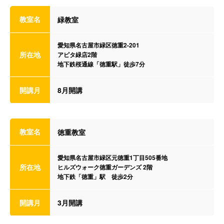
教室名
緑教室
愛知県名古屋市緑区徳重2-201
所在地
アピタ緑店2階
地下鉄桜通線「徳重駅」徒歩7分
開講月
8月開講
教室名
徳重教室
愛知県名古屋市緑区元徳重1丁目505番地
所在地
ヒルズウォーク徳重ガーデンズ 2階
地下鉄「徳重」駅 徒歩2分
開講月
3月開講