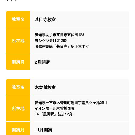
教室名
甚目寺教室
愛知県あま市甚目寺五位田128
所在地
ヨシヅヤ甚目寺 2階
名鉄津島線「甚目寺」駅下車すぐ
開講月
2月開講
教室名
木曽川教室
愛知県一宮市木曽川町黒田字南八ツヶ池25-1
所在地
イオンモール木曽川 3階
JR「黒田駅」徒歩12分
開講月
11月開講