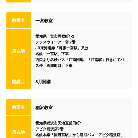
教室名
一宮教室
愛知県一宮市両郷町1-2
テラスウォーク一宮 2階
JR東海道線「尾張一宮駅」又は
所在地
名鉄「一宮駅」下車
西口より名鉄バス「江南団地」「江南駅」行きにてバ
ス停「両郷町口」下車
開講月
8月開講
教室名
稲沢教室
愛知県稲沢市天池五反田町1
アピタ稲沢店2階
所在地
名鉄本線「国府宮駅」から巡回バス「アピタ稲沢店」