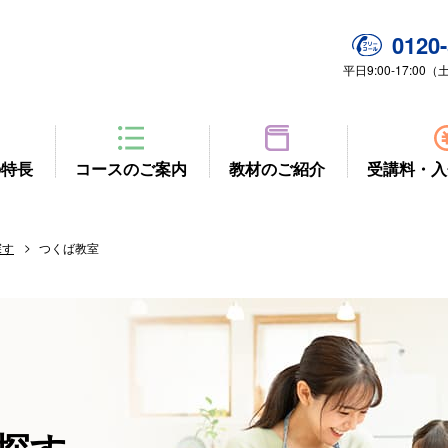
0120-
平日9:00-17:0
の特長
コースのご案内
教材のご紹介
受講料・入
探す
つくば教室