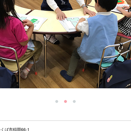
くば市稲岡66-1